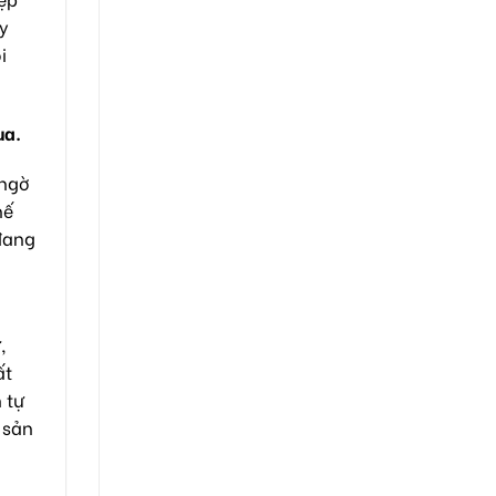
uy
i
ua.
 ngờ
hế
đang
,
ất
 tự
 sản