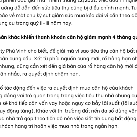
rường dễ dẫn đến sức tiêu thụ cũng bị điều chỉnh mạnh. T
áo về một chu kỳ sụt giảm sức mua kéo dài vì cần theo dõ
ng cư trong quý II-III năm nay.
nhân khác khiến thanh khoản căn hộ giảm mạnh 4 tháng q
Phú Vinh cho biết, để giải mã vì sao tiêu thụ căn hộ bất
 cân cung cầu. Xét từ phía nguồn cung mới, rổ hàng hạn c
 nhưng, cũng cần xét đến giá bán của rổ hàng căn hộ mới 
cân nhắc, ra quyết định chậm hơn.
tố tác động đến việc ra quyết định mua căn hộ của khách
 đóng vai trò quan trọng trong việc tiêu thụ nhà chung cư
n sẽ khó tiếp cận vốn vay hoặc nguy cơ bẫy lãi suất (lãi su
huy động tăng). Khác với thị trường đất nền đa số dùng vốn
 nhà trả góp theo tiến độ nên việc siết tín dụng bất động
 khách hàng trì hoãn việc mua nhà trong ngắn hạn.