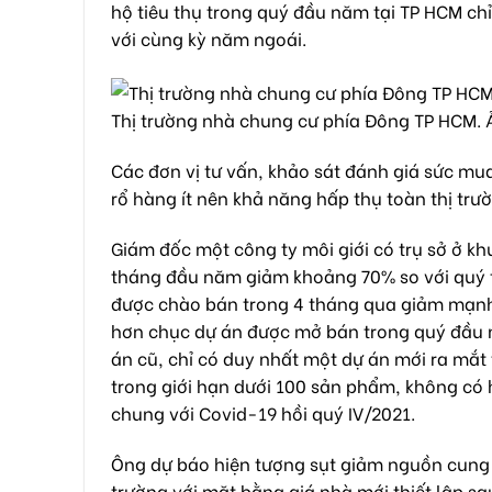
hộ tiêu thụ trong quý đầu năm tại TP HCM chỉ
với cùng kỳ năm ngoái.
Thị trường nhà chung cư phía Đông TP HCM.
Các đơn vị tư vấn, khảo sát đánh giá sức mua
rổ hàng ít nên khả năng hấp thụ toàn thị trư
Giám đốc một công ty môi giới có trụ sở ở 
tháng đầu năm giảm khoảng 70% so với quý t
được chào bán trong 4 tháng qua giảm mạnh
hơn chục dự án được mở bán trong quý đầu n
án cũ, chỉ có duy nhất một dự án mới ra mắt
trong giới hạn dưới 100 sản phẩm, không có 
chung với Covid-19 hồi quý IV/2021.
Ông dự báo hiện tượng sụt giảm nguồn cung
trường với mặt bằng giá nhà mới thiết lập s