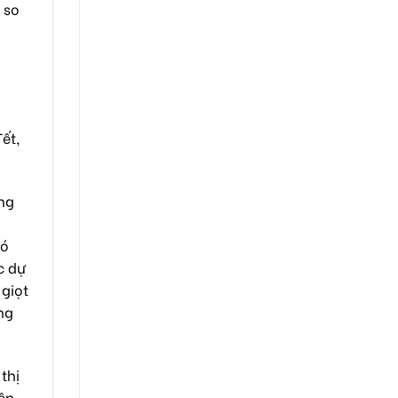
 so
ết,
ng
có
c dự
 giọt
ng
thị
iệp