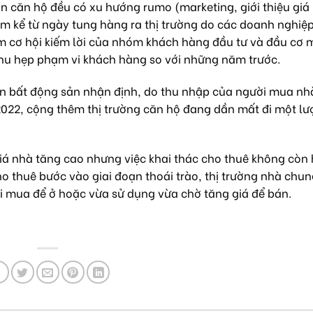
n căn hộ đều có xu hướng rumo (marketing, giới thiệu giá
ăm kể từ ngày tung hàng ra thị trường do các doanh nghiệ
ảm cơ hội kiếm lời của nhóm khách hàng đầu tư và đầu cơ
 thu hẹp phạm vi khách hàng so với những năm trước.
ấn bất động sản nhận định, do thu nhập của người mua nhà
2022, cộng thêm thị trường căn hộ đang dần mất đi một l
á nhà tăng cao nhưng việc khai thác cho thuê không còn 
o thuê bước vào giai đoạn thoái trào, thị trường nhà chun
i mua để ở hoặc vừa sử dụng vừa chờ tăng giá để bán.