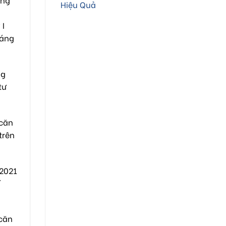
Hiệu Quả
 I
háng
ng
tư
 căn
trên
/2021
í
 căn