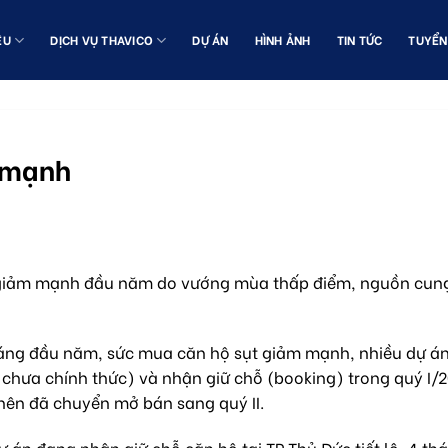
ỆU
DỊCH VỤ THAVICO
DỰ ÁN
HÌNH ẢNH
TIN TỨC
TUYỂN
m mạnh
 giảm mạnh đầu năm do vướng mùa thấp điểm, nguồn cung 
háng đầu năm, sức mua căn hộ sụt giảm mạnh, nhiều dự á
n chưa chính thức) và nhận giữ chỗ (booking) trong quý I/
ên đã chuyển mở bán sang quý II.
 án đang nhận giữ chỗ căn hộ tại TP Thủ Đức tiết lộ, 4 th