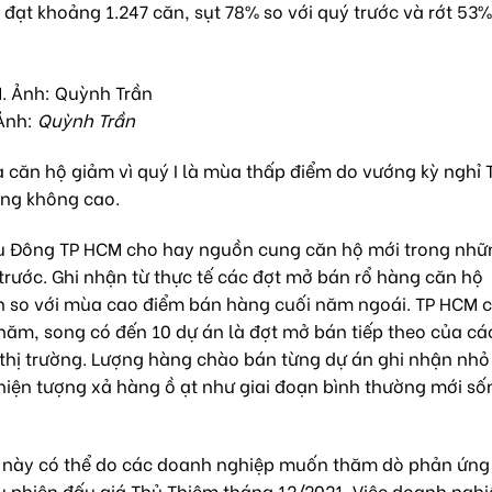
 đạt khoảng 1.247 căn, sụt 78% so với quý trước và rớt 53%
 Ảnh:
Quỳnh Trần
 căn hộ giảm vì quý I là mùa thấp điểm do vướng kỳ nghỉ T
ờng không cao.
khu Đông TP HCM cho hay nguồn cung căn hộ mới trong nhữ
rước. Ghi nhận từ thực tế các đợt mở bán rổ hàng căn hộ
 so với mùa cao điểm bán hàng cuối năm ngoái. TP HCM 
ăm, song có đến 10 dự án là đợt mở bán tiếp theo của cá
 thị trường. Lượng hàng chào bán từng dự án ghi nhận nhỏ
hiện tượng xả hàng ồ ạt như giai đoạn bình thường mới số
 này có thể do các doanh nghiệp muốn thăm dò phản ứng 
au phiên đấu giá Thủ Thiêm tháng 12/2021. Việc doanh ngh