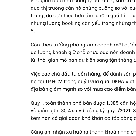
qua thị trường căn hộ chùng xuống so với cuố
trọng, do dự nhiều hơn làm chậm quá trình xu
nhưng lượng booking còn yếu trong những th
5.
Còn theo trưởng phòng kinh doanh một dự án 
do lượng khách giữ chỗ chưa cao nên doanh 
lùi thời gian mở bán dự kiến sang tận tháng
Việc các chủ đầu tư dồn hàng, để dành sản p
hộ tại TP HCM trong quý I vừa qua. DKRA Việt
địa bàn giảm mạnh so với mùa cao điểm bán
Quý I, toàn thành phố bán được 1.385 căn hộ
và giảm gần 30% so với cùng kỳ quý I/2021. 
kém hơn cả giai đoạn khó khăn do tác động 
Cũng ghi nhận xu hướng thanh khoản nhà ch