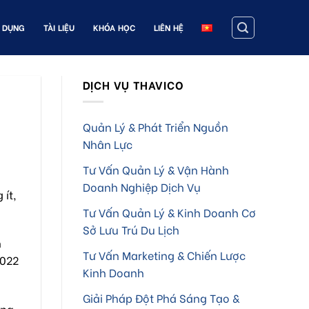
 DỤNG
TÀI LIỆU
KHÓA HỌC
LIÊN HỆ
DỊCH VỤ THAVICO
Quản Lý & Phát Triển Nguồn
Nhân Lực
Tư Vấn Quản Lý & Vận Hành
Doanh Nghiệp Dịch Vụ
ít,
Tư Vấn Quản Lý & Kinh Doanh Cơ
Sở Lưu Trú Du Lịch
n
Tư Vấn Marketing & Chiến Lược
2022
Kinh Doanh
Giải Pháp Đột Phá Sáng Tạo &
áng