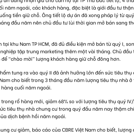
i năm ngoái, các khách hàng, đặc biệt là giới đầu tư thận
ống tiền giữ chỗ. Ông tiết lộ dự án đã xong pháp lý từ quý
áng đầu năm nên chủ đầu tư lùi thời gian mở bán sang t
tại khu Nam TP HCM, đã đủ điều kiện mở bán từ quý I, so
nghiệp tập trung marketing thêm một vài tháng. Chủ đầu 
 6 để “chào mời” lượng khách hàng giữ chỗ đông hơn.
hẩm tung ra vào quý II đã ảnh hưởng lớn đến sức tiêu thụ
 Nam cho biết trong 3 tháng đầu năm lượng tiêu thụ nhà ở 
 hàng cuối năm ngoái.
 trong rổ hàng mới, giảm 68% so với lượng tiêu thụ quý IV
Sức tiêu thụ nhà chung cư trong quý đầu năm nay thậm ch
của dịch bệnh hồi năm ngoái.
ung cư giảm, báo cáo của CBRE Việt Nam cho biết, lượng