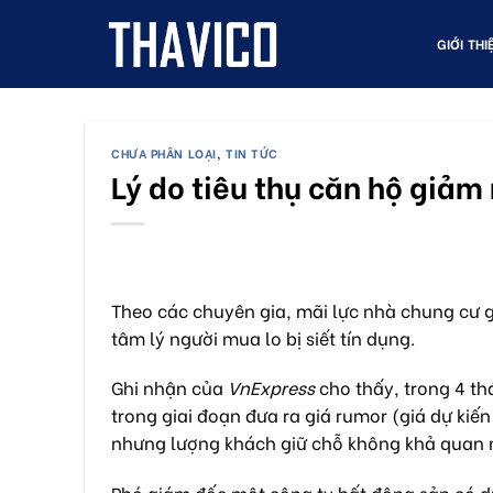
Skip
to
GIỚI THI
content
CHƯA PHÂN LOẠI
,
TIN TỨC
Lý do tiêu thụ căn hộ giả
Theo các chuyên gia, mãi lực nhà chung cư
tâm lý người mua lo bị siết tín dụng.
Ghi nhận của
VnExpress
cho thấy, trong 4 t
trong giai đoạn đưa ra giá rumor (giá dự kiế
nhưng lượng khách giữ chỗ không khả quan n
Phó giám đốc một công ty bất động sản có dự