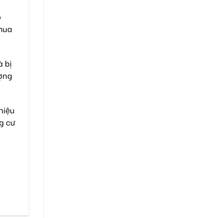
p
 mua
 bị
ượng
hiệu
g cư