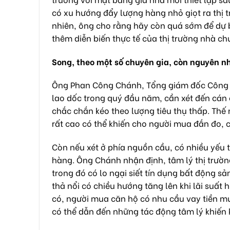
có xu hướng đẩy lượng hàng nhỏ giọt ra thị t
nhiên, ông cho rằng hãy còn quá sớm để dự b
thêm diễn biến thực tế của thị trường nhà chu
Song, theo một số chuyên gia, còn nguyên 
Ông Phan Công Chánh, Tổng giám đốc Công ty 
lao dốc trong quý đầu năm, cần xét đến cán
chắc chắn kéo theo lượng tiêu thụ thấp. Thế
rất cao có thể khiến cho người mua đắn đo, 
Còn nếu xét ở phía nguồn cầu, có nhiều yếu 
hàng. Ông Chánh nhận định, tâm lý thị trường
trong đó có lo ngại siết tín dụng bất động sả
thả nổi có chiều hướng tăng lên khi lãi suất 
có, người mua căn hộ có nhu cầu vay tiền mua
có thể dẫn đến những tác động tâm lý khiến